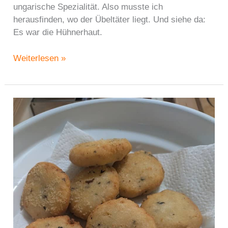
ungarische Spezialität. Also musste ich
herausfinden, wo der Übeltäter liegt. Und siehe da:
Es war die Hühnerhaut.
Kantinenklassiker:
Weiterlesen »
Paprikahendl
ohne
labbrige
Hühnerhaut