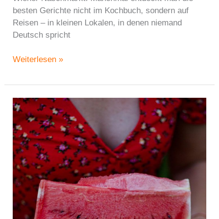
besten Gerichte nicht im Kochbuch, sondern auf
Reisen – in kleinen Lokalen, in denen niemand
Deutsch spricht
Sataraš
Weiterlesen »
und
Shakshouka
–
vom
Balkan
bis
zum
Naschmarkt