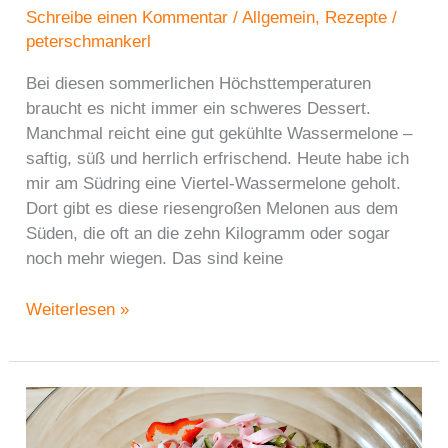
Schreibe einen Kommentar
/
Allgemein
,
Rezepte
/
peterschmankerl
Bei diesen sommerlichen Höchsttemperaturen
braucht es nicht immer ein schweres Dessert.
Manchmal reicht eine gut gekühlte Wassermelone –
saftig, süß und herrlich erfrischend. Heute habe ich
mir am Südring eine Viertel-Wassermelone geholt.
Dort gibt es diese riesengroßen Melonen aus dem
Süden, die oft an die zehn Kilogramm oder sogar
noch mehr wiegen. Das sind keine
Wassermelone
Weiterlesen »
–
die
süßeste
Erfrischung
des