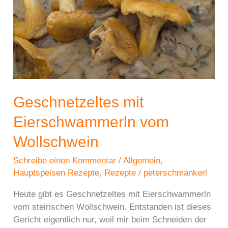
Geschnetzeltes mit
Eierschwammerln vom
Wollschwein
Schreibe einen Kommentar
/
Allgemein
,
Hauptspeisen Rezepte
,
Rezepte
/
peterschmankerl
Heute gibt es Geschnetzeltes mit Eierschwammerln
vom steirischen Wollschwein. Entstanden ist dieses
Gericht eigentlich nur, weil mir beim Schneiden der