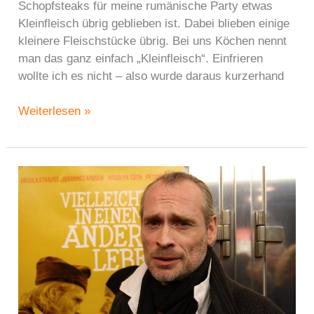
Schopfsteaks für meine rumänische Party etwas
Kleinfleisch übrig geblieben ist. Dabei blieben einige
kleinere Fleischstücke übrig. Bei uns Köchen nennt
man das ganz einfach „Kleinfleisch“. Einfrieren
wollte ich es nicht – also wurde daraus kurzerhand
Geschnetzeltes
Weiterlesen »
mit
Eierschwammerln
vom
Wollschwein