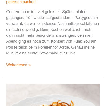
peterschmankerl
Gestern habe ich viel geleistet. Spät schlafen
gegangen, früh wieder aufgestanden – Partygeschirr
verräumt, da war ein kleines Nachmittagsschläfchen
einfach notwendig. Beim Kochen wollte ich mich
dann nicht mehr besonders anstrengen, denn am
Abend ging es noch zum Konzert von Funk You am
Polsterteich beim Forellenhof Jorde. Genau meine
Musik: eine echte Powerband mit Funk
Erdäpfel-
Weiterlesen »
Topfen-
Rainkerl
–
schnelle
Resteküche
vor