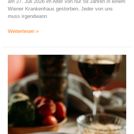
am 27. Juli 2026 im Alter von nur 59 Jahren in einem
Wiener Krankenhaus gestorben. Jeder von uns
muss irgendwann
Der
Weiterlesen »
Krisch
ist
tot
–
Johannes
Krisch
Leibspeise
war
Tafelspitz