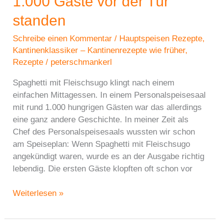
1.000 Gäste vor der Tür
standen
Schreibe einen Kommentar
/
Hauptspeisen Rezepte
,
Kantinenklassiker – Kantinenrezepte wie früher
,
Rezepte
/
peterschmankerl
Spaghetti mit Fleischsugo klingt nach einem
einfachen Mittagessen. In einem Personalspeisesaal
mit rund 1.000 hungrigen Gästen war das allerdings
eine ganz andere Geschichte. In meiner Zeit als
Chef des Personalspeisesaals wussten wir schon
am Speiseplan: Wenn Spaghetti mit Fleischsugo
angekündigt waren, wurde es an der Ausgabe richtig
lebendig. Die ersten Gäste klopften oft schon vor
Kantinengerichte:
Weiterlesen »
Spaghetti
mit