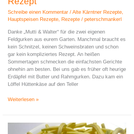
Rezept
Schreibe einen Kommentar
/
Alte Kärntner Rezepte
,
Hauptspeisen Rezepte
,
Rezepte
/
peterschmankerl
Danke „Mutti & Walter“ für die zwei eigenen
Feldgurken aus eurem Garten. Manchmal braucht es
kein Schnitzel, keinen Schweinsbraten und schon
gar kein kompliziertes Rezept. An heißen
Sommertagen schmecken die einfachsten Gerichte
ohnehin am besten. Bei uns gab es früher oft heurige
Erdäpfel mit Butter und Rahmgurken. Dazu kam ein
Löffel Hüttenkäse auf den Teller
Erdäpfel
Weiterlesen »
mit
Butter
und
saure