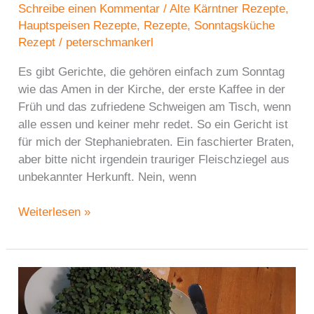
Schreibe einen Kommentar
/
Alte Kärntner Rezepte
,
Hauptspeisen Rezepte
,
Rezepte
,
Sonntagsküche
Rezept
/
peterschmankerl
Es gibt Gerichte, die gehören einfach zum Sonntag
wie das Amen in der Kirche, der erste Kaffee in der
Früh und das zufriedene Schweigen am Tisch, wenn
alle essen und keiner mehr redet. So ein Gericht ist
für mich der Stephaniebraten. Ein faschierter Braten,
aber bitte nicht irgendein trauriger Fleischziegel aus
unbekannter Herkunft. Nein, wenn
Sonntagsglück:
Weiterlesen »
Stephaniebraten
–
Faschiertes,
wie
es