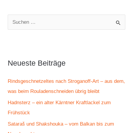
S
u
c
h
e
Neueste Beiträge
n
n
Rindsgeschnetzeltes nach Stroganoff-Art – aus dem,
a
was beim Rouladenschneiden übrig bleibt
c
Hadnsterz – ein alter Kärntner Kraftlackel zum
h
Frühstück
:
Sataraš und Shakshouka – vom Balkan bis zum