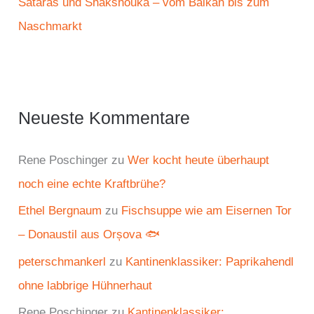
Sataraš und Shakshouka – vom Balkan bis zum
Naschmarkt
Neueste Kommentare
Rene Poschinger
zu
Wer kocht heute überhaupt
noch eine echte Kraftbrühe?
Ethel Bergnaum
zu
Fischsuppe wie am Eisernen Tor
– Donaustil aus Orșova 🐟
peterschmankerl
zu
Kantinenklassiker: Paprikahendl
ohne labbrige Hühnerhaut
Rene Poschinger
zu
Kantinenklassiker: