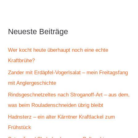
c
h
e
Neueste Beiträge
n
n
Wer kocht heute überhaupt noch eine echte
a
Kraftbrühe?
c
Zander mit Erdäpfel-Vogerlsalat – mein Freitagsfang
h
mit Anglergeschichte
:
Rindsgeschnetzeltes nach Stroganoff-Art – aus dem,
was beim Rouladenschneiden übrig bleibt
Hadnsterz – ein alter Kärntner Kraftlackel zum
Frühstück