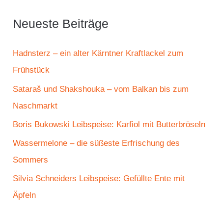
h
e
Neueste Beiträge
n
n
Hadnsterz – ein alter Kärntner Kraftlackel zum
a
Frühstück
c
Sataraš und Shakshouka – vom Balkan bis zum
h
Naschmarkt
:
Boris Bukowski Leibspeise: Karfiol mit Butterbröseln
Wassermelone – die süßeste Erfrischung des
Sommers
Silvia Schneiders Leibspeise: Gefüllte Ente mit
Äpfeln