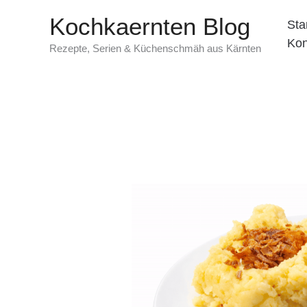
Zum
Kochkaernten Blog
Sta
Inhalt
Kon
springen
Rezepte, Serien & Küchenschmäh aus Kärnten