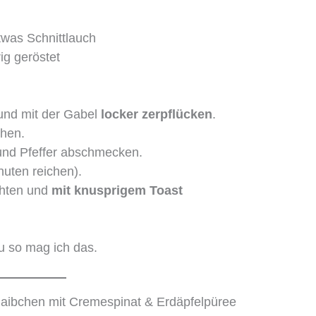
twas Schnittlauch
ig geröstet
 und mit der Gabel
locker zerpflücken
.
chen.
z und Pfeffer abschmecken.
nuten reichen).
chten und
mit knusprigem Toast
 so mag ich das.
laibchen mit Cremespinat & Erdäpfelpüree