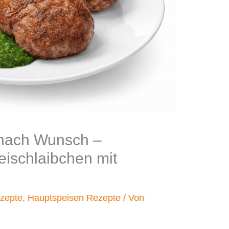
nach Wunsch –
leischlaibchen mit
zepte
,
Hauptspeisen Rezepte
/ Von