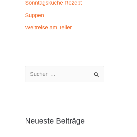
Sonntagsküche Rezept
Suppen
Weltreise am Teller
S
u
c
h
e
Neueste Beiträge
n