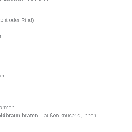
scht oder Rind)
en
ten
formen.
ldbraun braten
– außen knusprig, innen