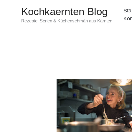
Zum
Kochkaernten Blog
Sta
Inhalt
Kon
springen
Rezepte, Serien & Küchenschmäh aus Kärnten