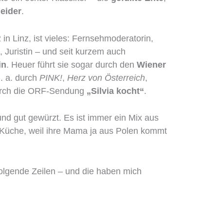
neider
.
in Linz, ist vieles: Fernsehmoderatorin,
 Juristin – und seit kurzem auch
in
. Heuer führt sie sogar durch den
Wiener
. a. durch
PINK!
,
Herz von Österreich
,
urch die ORF-Sendung
„Silvia kocht“
.
g und gut gewürzt. Es ist immer ein Mix aus
r Küche, weil ihre Mama ja aus Polen kommt
 folgende Zeilen – und die haben mich