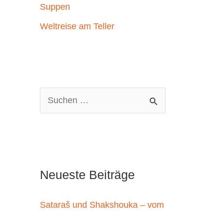
Suppen
Weltreise am Teller
S
u
c
h
e
Neueste Beiträge
n
n
Sataraš und Shakshouka – vom