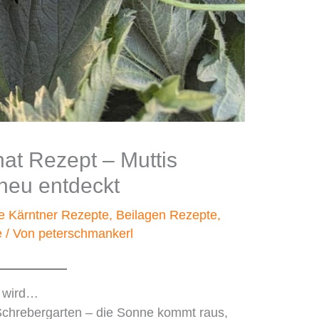
at Rezept – Muttis
 neu entdeckt
te Kärntner Rezepte
,
Beilagen Rezepte
,
e
/ Von
peterschmankerl
n wird…
Schrebergarten – die Sonne kommt raus,