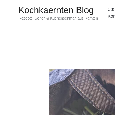
Zum
Kochkaernten Blog
Sta
Inhalt
Kon
springen
Rezepte, Serien & Küchenschmäh aus Kärnten