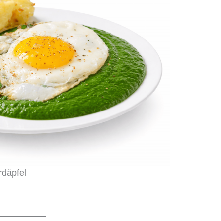
rdäpfel