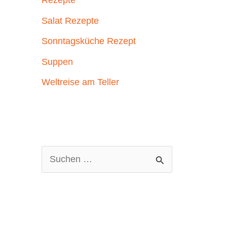
Rezepte
Salat Rezepte
Sonntagsküche Rezept
Suppen
Weltreise am Teller
S
u
c
h