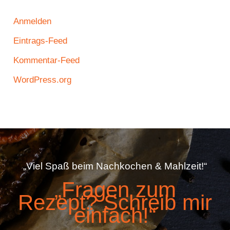
Anmelden
Eintrags-Feed
Kommentar-Feed
WordPress.org
„Viel Spaß beim Nachkochen & Mahlzeit!“
„Fragen zum
Rezept? Schreib mir
einfach!“