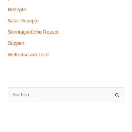
Rezepte
Salat Rezepte
Sonntagsküche Rezept
Suppen
Weltreise am Teller
S
u
c
h
e