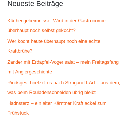
Neueste Beiträge
n
n
Küchengeheimnisse: Wird in der Gastronomie
a
überhaupt noch selbst gekocht?
c
Wer kocht heute überhaupt noch eine echte
h
Kraftbrühe?
:
Zander mit Erdäpfel-Vogerlsalat – mein Freitagsfang
mit Anglergeschichte
Rindsgeschnetzeltes nach Stroganoff-Art – aus dem,
was beim Rouladenschneiden übrig bleibt
Hadnsterz – ein alter Kärntner Kraftlackel zum
Frühstück