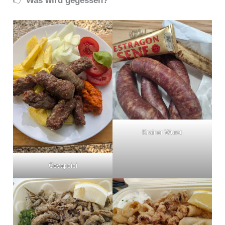
👉
Was wird gegessen?
Krainer Wurst
Cevapcici