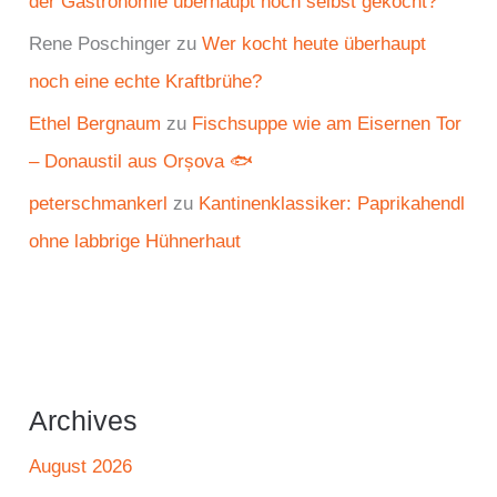
der Gastronomie überhaupt noch selbst gekocht?
Rene Poschinger
zu
Wer kocht heute überhaupt
noch eine echte Kraftbrühe?
Ethel Bergnaum
zu
Fischsuppe wie am Eisernen Tor
– Donaustil aus Orșova 🐟
peterschmankerl
zu
Kantinenklassiker: Paprikahendl
ohne labbrige Hühnerhaut
Archives
August 2026