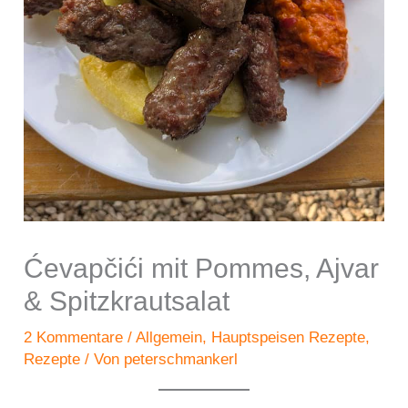
Ćevapčići mit Pommes, Ajvar
& Spitzkrautsalat
2 Kommentare
/
Allgemein
,
Hauptspeisen Rezepte
,
Rezepte
/ Von
peterschmankerl