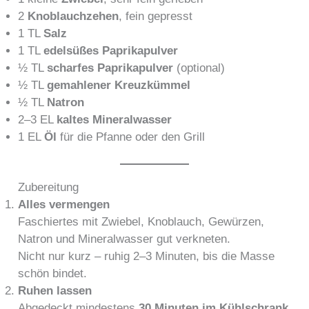
2
Knoblauchzehen
, fein gepresst
1 TL
Salz
1 TL
edelsüßes Paprikapulver
½ TL
scharfes Paprikapulver
(optional)
½ TL
gemahlener Kreuzkümmel
½ TL
Natron
2–3 EL
kaltes Mineralwasser
1 EL
Öl
für die Pfanne oder den Grill
Zubereitung
Alles vermengen
Faschiertes mit Zwiebel, Knoblauch, Gewürzen,
Natron und Mineralwasser gut verkneten.
Nicht nur kurz – ruhig 2–3 Minuten, bis die Masse
schön bindet.
Ruhen lassen
Abgedeckt mindestens
30 Minuten im Kühlschrank