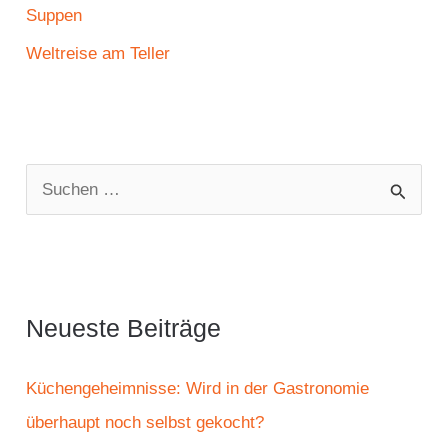
Suppen
Weltreise am Teller
S
u
c
h
e
Neueste Beiträge
n
n
Küchengeheimnisse: Wird in der Gastronomie
a
überhaupt noch selbst gekocht?