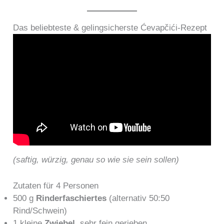
Das beliebteste & gelingsicherste Ćevapčići-Rezept
(saftig, würzig, genau so wie sie sein sollen)
Zutaten für 4 Personen
500 g
Rinderfaschiertes
(alternativ 50:50
Rind/Schwein)
1 kleine
Zwiebel
, sehr fein gerieben