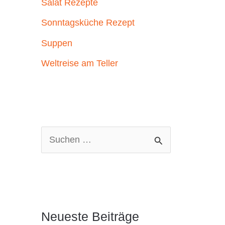
Salat Rezepte
Sonntagsküche Rezept
Suppen
Weltreise am Teller
S
u
c
h
e
Neueste Beiträge