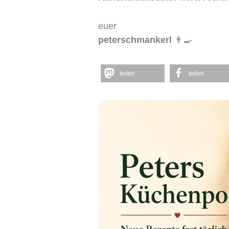
euer
peterschmankerl
👨‍🍳
teilen
teilen