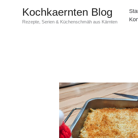
Zum
Kochkaernten Blog
Sta
Inhalt
Kon
springen
Rezepte, Serien & Küchenschmäh aus Kärnten