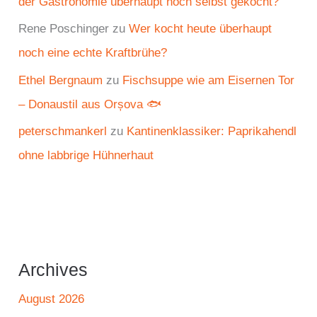
der Gastronomie überhaupt noch selbst gekocht?
Rene Poschinger
zu
Wer kocht heute überhaupt
noch eine echte Kraftbrühe?
Ethel Bergnaum
zu
Fischsuppe wie am Eisernen Tor
– Donaustil aus Orșova 🐟
peterschmankerl
zu
Kantinenklassiker: Paprikahendl
ohne labbrige Hühnerhaut
Archives
August 2026