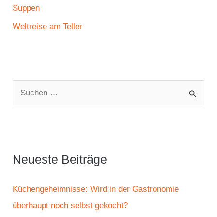
Suppen
Weltreise am Teller
S
u
c
h
e
Neueste Beiträge
n
n
Küchengeheimnisse: Wird in der Gastronomie
a
überhaupt noch selbst gekocht?