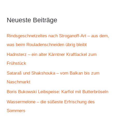
h
e
Neueste Beiträge
n
n
Rindsgeschnetzeltes nach Stroganoff-Art – aus dem,
a
was beim Rouladenschneiden übrig bleibt
c
Hadnsterz – ein alter Kärntner Kraftlackel zum
h
Frühstück
:
Sataraš und Shakshouka – vom Balkan bis zum
Naschmarkt
Boris Bukowski Leibspeise: Karfiol mit Butterbröseln
Wassermelone – die süßeste Erfrischung des
Sommers