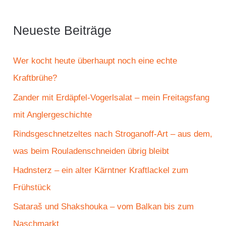
h
e
Neueste Beiträge
n
n
Wer kocht heute überhaupt noch eine echte
a
Kraftbrühe?
c
Zander mit Erdäpfel-Vogerlsalat – mein Freitagsfang
h
mit Anglergeschichte
:
Rindsgeschnetzeltes nach Stroganoff-Art – aus dem,
was beim Rouladenschneiden übrig bleibt
Hadnsterz – ein alter Kärntner Kraftlackel zum
Frühstück
Sataraš und Shakshouka – vom Balkan bis zum
Naschmarkt