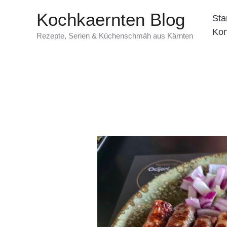
Zum
Kochkaernten Blog
Sta
Inhalt
Kon
springen
Rezepte, Serien & Küchenschmäh aus Kärnten