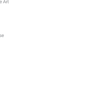
e Art
se