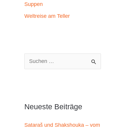
Suppen
Weltreise am Teller
S
u
c
h
e
Neueste Beiträge
n
n
Sataraš und Shakshouka – vom