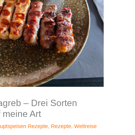
Zagreb – Drei Sorten
 meine Art
uptspeisen Rezepte
,
Rezepte
,
Weltreise
l