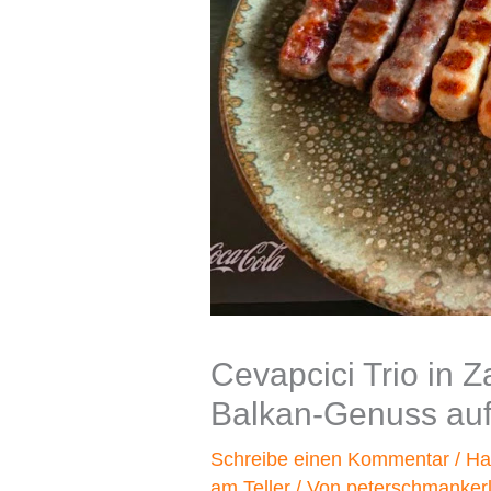
Cevapcici Trio in 
Balkan-Genuss auf
Schreibe einen Kommentar
/
Ha
am Teller
/ Von
peterschmanker