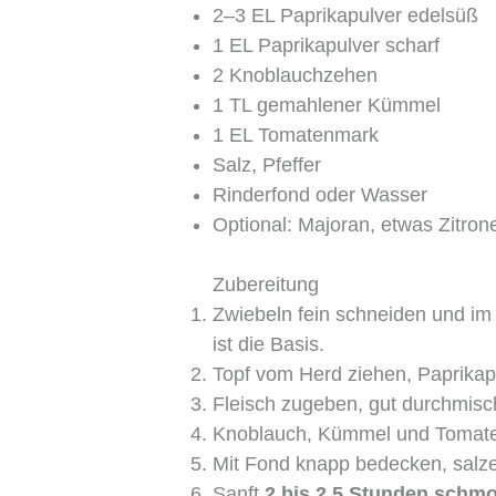
2–3 EL Paprikapulver edelsüß
1 EL Paprikapulver scharf
2 Knoblauchzehen
1 TL gemahlener Kümmel
1 EL Tomatenmark
Salz, Pfeffer
Rinderfond oder Wasser
Optional: Majoran, etwas Zitron
Zubereitung
Zwiebeln fein schneiden und im
ist die Basis.
Topf vom Herd ziehen, Paprikapu
Fleisch zugeben, gut durchmisc
Knoblauch, Kümmel und Tomate
Mit Fond knapp bedecken, salzen
Sanft
2 bis 2,5 Stunden schm