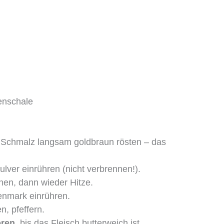
enschale
 Schmalz langsam goldbraun rösten – das
lver einrühren (nicht verbrennen!).
hen, dann wieder Hitze.
nmark einrühren.
, pfeffern.
oren
, bis das Fleisch butterweich ist.