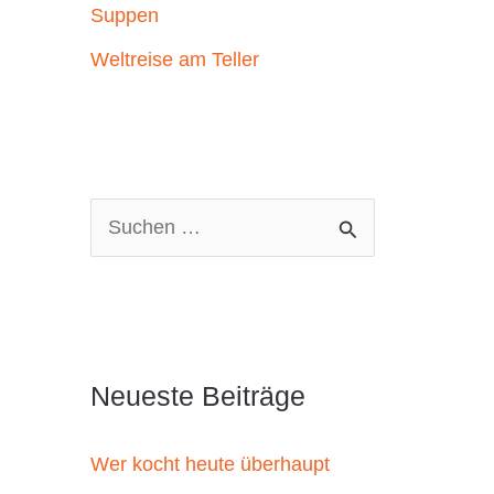
Suppen
Weltreise am Teller
S
u
c
h
e
Neueste Beiträge
n
n
Wer kocht heute überhaupt