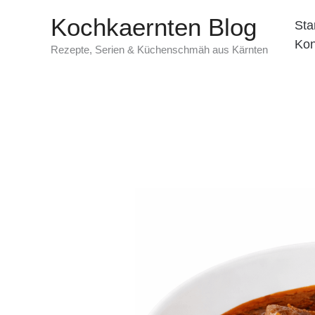
Zum
Kochkaernten Blog
Sta
Inhalt
Kon
springen
Rezepte, Serien & Küchenschmäh aus Kärnten