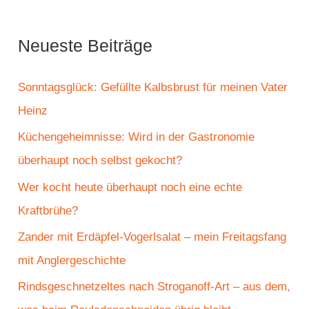
h
e
Neueste Beiträge
n
n
Sonntagsglück: Gefüllte Kalbsbrust für meinen Vater
a
Heinz
c
Küchengeheimnisse: Wird in der Gastronomie
h
überhaupt noch selbst gekocht?
:
Wer kocht heute überhaupt noch eine echte
Kraftbrühe?
Zander mit Erdäpfel-Vogerlsalat – mein Freitagsfang
mit Anglergeschichte
Rindsgeschnetzeltes nach Stroganoff-Art – aus dem,