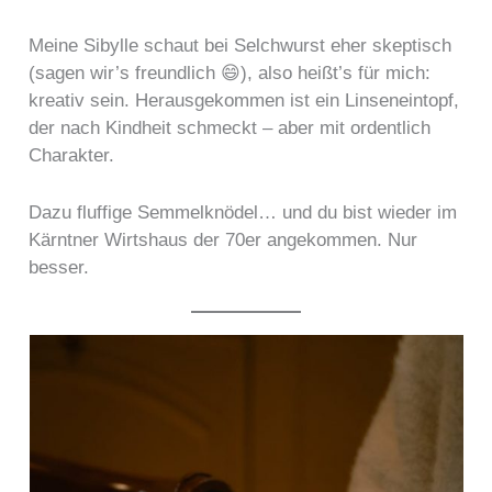
Meine Sibylle schaut bei Selchwurst eher skeptisch
(sagen wir’s freundlich 😄), also heißt’s für mich:
kreativ sein. Herausgekommen ist ein Linseneintopf,
der nach Kindheit schmeckt – aber mit ordentlich
Charakter.
Dazu fluffige Semmelknödel… und du bist wieder im
Kärntner Wirtshaus der 70er angekommen. Nur
besser.