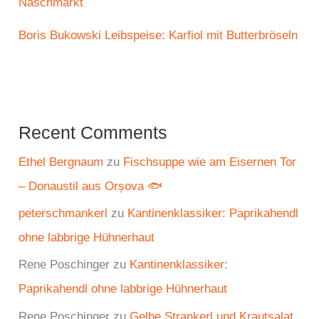
Naschmarkt
Boris Bukowski Leibspeise: Karfiol mit Butterbröseln
Recent Comments
Ethel Bergnaum
zu
Fischsuppe wie am Eisernen Tor
– Donaustil aus Orșova 🐟
peterschmankerl
zu
Kantinenklassiker: Paprikahendl
ohne labbrige Hühnerhaut
Rene Poschinger
zu
Kantinenklassiker:
Paprikahendl ohne labbrige Hühnerhaut
Rene Poschinger
zu
Gelbe Strankerl und Krautsalat