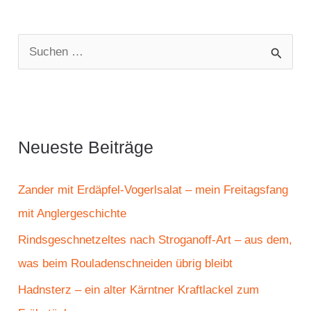
S
u
c
h
e
Neueste Beiträge
n
n
Zander mit Erdäpfel-Vogerlsalat – mein Freitagsfang
a
mit Anglergeschichte
c
Rindsgeschnetzeltes nach Stroganoff-Art – aus dem,
h
was beim Rouladenschneiden übrig bleibt
:
Hadnsterz – ein alter Kärntner Kraftlackel zum