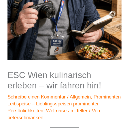
ESC Wien kulinarisch
erleben – wir fahren hin!
Schreibe einen Kommentar
/
Allgemein
,
Prominenten
Leibspeise – Lieblingsspeisen prominenter
Persönlichkeiten
,
Weltreise am Teller
/ Von
peterschmankerl