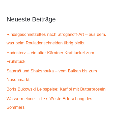
h
e
Neueste Beiträge
n
n
Rindsgeschnetzeltes nach Stroganoff-Art – aus dem,
a
was beim Rouladenschneiden übrig bleibt
c
Hadnsterz – ein alter Kärntner Kraftlackel zum
h
Frühstück
:
Sataraš und Shakshouka – vom Balkan bis zum
Naschmarkt
Boris Bukowski Leibspeise: Karfiol mit Butterbröseln
Wassermelone – die süßeste Erfrischung des
Sommers