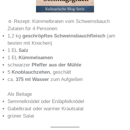
🧄 Rezept: Kümmelbraten vom Schweinsbauch
Zutaten für 4 Personen
1,2 kg
geschröpftes Schweinsbauchfleisch
(am
besten mit Knochen)
1 EL
Salz
1 EL
Kümmelsamen
schwarzer
Pfeffer aus der Mühle
5
Knoblauchzehen
, geschält
ca.
375 ml Wasser
zum Aufgießen
Als Beilage
Semmelknödel oder Erdäpfelknödel
Gabelkraut oder warmer Krautsalat
grüner Salat