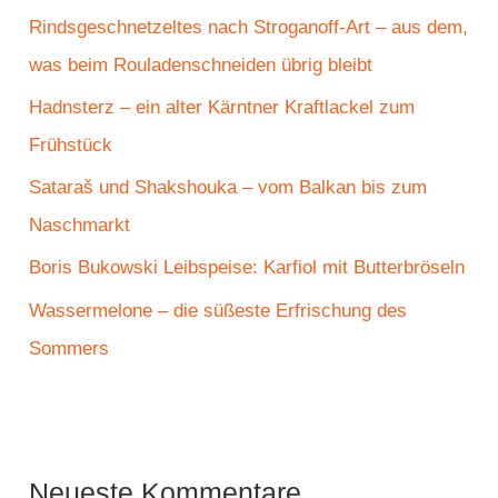
n
Rindsgeschnetzeltes nach Stroganoff-Art – aus dem,
a
was beim Rouladenschneiden übrig bleibt
c
Hadnsterz – ein alter Kärntner Kraftlackel zum
h
Frühstück
:
Sataraš und Shakshouka – vom Balkan bis zum
Naschmarkt
Boris Bukowski Leibspeise: Karfiol mit Butterbröseln
Wassermelone – die süßeste Erfrischung des
Sommers
Neueste Kommentare