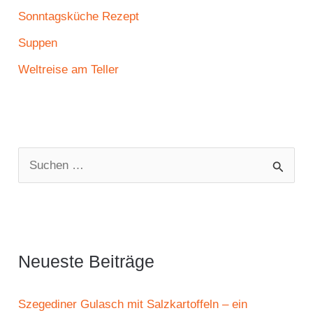
Sonntagsküche Rezept
Suppen
Weltreise am Teller
S
u
c
h
e
Neueste Beiträge
n
n
Szegediner Gulasch mit Salzkartoffeln – ein