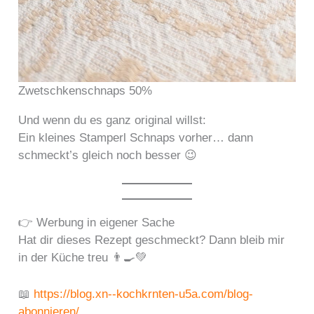
Zwetschkenschnaps 50%
Und wenn du es ganz original willst:
Ein kleines Stamperl Schnaps vorher… dann
schmeckt’s gleich noch besser 😉
👉 Werbung in eigener Sache
Hat dir dieses Rezept geschmeckt? Dann bleib mir
in der Küche treu 👨‍🍳💚
📖
https://blog.xn--kochkrnten-u5a.com/blog-
abonnieren/