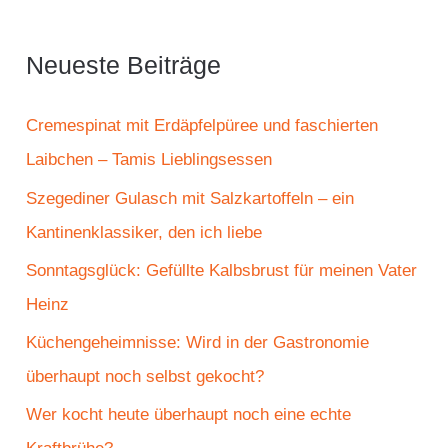
h
e
Neueste Beiträge
n
n
Cremespinat mit Erdäpfelpüree und faschierten
a
Laibchen – Tamis Lieblingsessen
c
Szegediner Gulasch mit Salzkartoffeln – ein
h
Kantinenklassiker, den ich liebe
:
Sonntagsglück: Gefüllte Kalbsbrust für meinen Vater
Heinz
Küchengeheimnisse: Wird in der Gastronomie
überhaupt noch selbst gekocht?
Wer kocht heute überhaupt noch eine echte