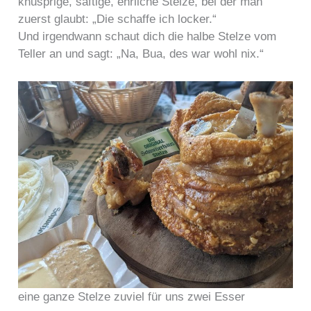
knusprige, saftige, ehrliche Stelze, bei der man
zuerst glaubt: „Die schaffe ich locker.“
Und irgendwann schaut dich die halbe Stelze vom
Teller an und sagt: „Na, Bua, des war wohl nix.“
eine ganze Stelze zuviel für uns zwei Esser