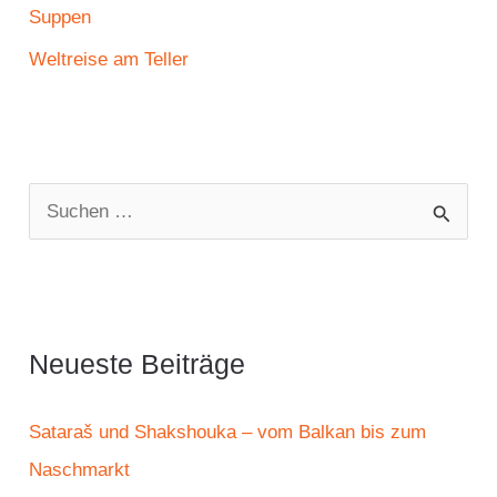
Suppen
Weltreise am Teller
S
u
c
h
e
Neueste Beiträge
n
n
Sataraš und Shakshouka – vom Balkan bis zum
a
Naschmarkt