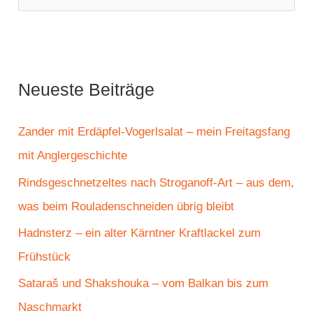
u
c
h
e
Neueste Beiträge
n
n
Zander mit Erdäpfel-Vogerlsalat – mein Freitagsfang
a
mit Anglergeschichte
c
Rindsgeschnetzeltes nach Stroganoff-Art – aus dem,
h
was beim Rouladenschneiden übrig bleibt
:
Hadnsterz – ein alter Kärntner Kraftlackel zum
Frühstück
Sataraš und Shakshouka – vom Balkan bis zum
Naschmarkt