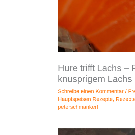
Hure trifft Lachs –
knusprigem Lachs 
Schreibe einen Kommentar
/
Fr
Hauptspeisen Rezepte
,
Rezept
peterschmankerl