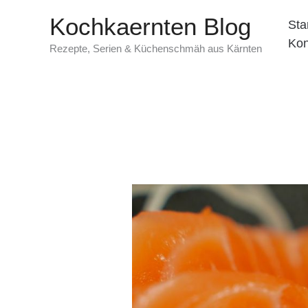
Zum
Kochkaernten Blog
Sta
Inhalt
Kon
springen
Rezepte, Serien & Küchenschmäh aus Kärnten