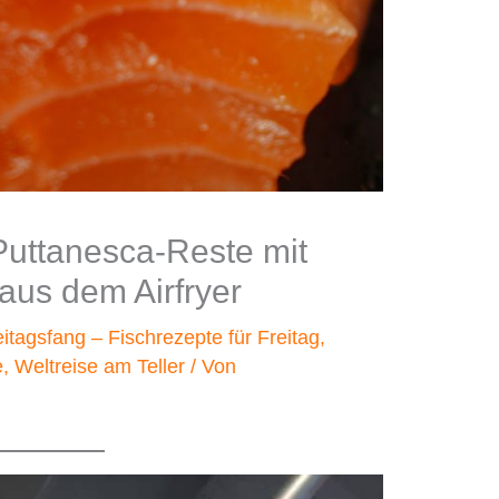
 Puttanesca-Reste mit
aus dem Airfryer
eitagsfang – Fischrezepte für Freitag
,
e
,
Weltreise am Teller
/ Von