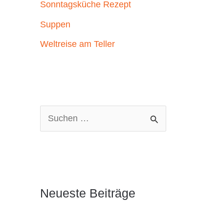
Sonntagsküche Rezept
Suppen
Weltreise am Teller
S
u
c
h
e
Neueste Beiträge
n