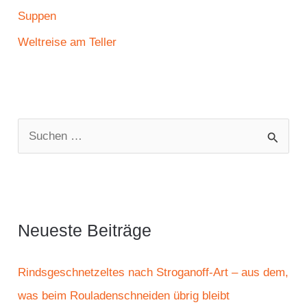
Suppen
Weltreise am Teller
S
u
c
h
e
Neueste Beiträge
n
n
Rindsgeschnetzeltes nach Stroganoff-Art – aus dem,
a
was beim Rouladenschneiden übrig bleibt