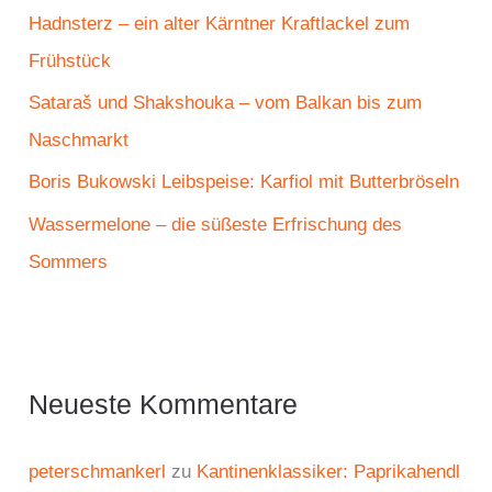
c
Hadnsterz – ein alter Kärntner Kraftlackel zum
h
Frühstück
:
Sataraš und Shakshouka – vom Balkan bis zum
Naschmarkt
Boris Bukowski Leibspeise: Karfiol mit Butterbröseln
Wassermelone – die süßeste Erfrischung des
Sommers
Neueste Kommentare
peterschmankerl
zu
Kantinenklassiker: Paprikahendl