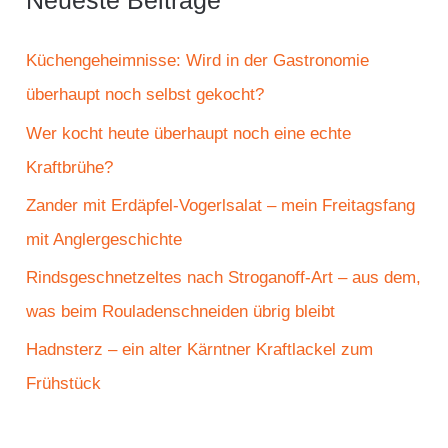
Neueste Beiträge
n
n
Küchengeheimnisse: Wird in der Gastronomie
a
überhaupt noch selbst gekocht?
c
Wer kocht heute überhaupt noch eine echte
h
Kraftbrühe?
:
Zander mit Erdäpfel-Vogerlsalat – mein Freitagsfang
mit Anglergeschichte
Rindsgeschnetzeltes nach Stroganoff-Art – aus dem,
was beim Rouladenschneiden übrig bleibt
Hadnsterz – ein alter Kärntner Kraftlackel zum
Frühstück