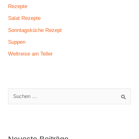
Rezepte
Salat Rezepte
Sonntagsküche Rezept
Suppen
Weltreise am Teller
S
u
c
h
e