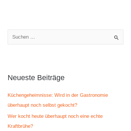
S
u
c
h
e
Neueste Beiträge
n
n
Küchengeheimnisse: Wird in der Gastronomie
a
überhaupt noch selbst gekocht?
c
Wer kocht heute überhaupt noch eine echte
h
Kraftbrühe?