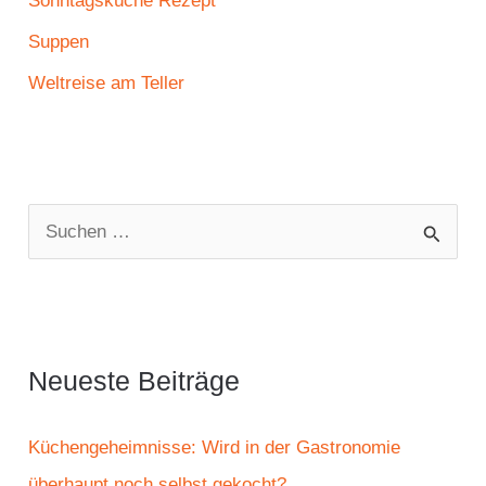
Sonntagsküche Rezept
Suppen
Weltreise am Teller
S
u
c
h
e
Neueste Beiträge
n
n
Küchengeheimnisse: Wird in der Gastronomie
a
überhaupt noch selbst gekocht?