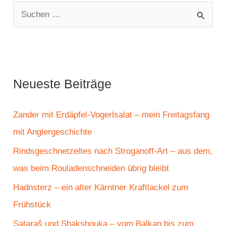
S
u
c
h
e
Neueste Beiträge
n
n
Zander mit Erdäpfel-Vogerlsalat – mein Freitagsfang
a
mit Anglergeschichte
c
Rindsgeschnetzeltes nach Stroganoff-Art – aus dem,
h
was beim Rouladenschneiden übrig bleibt
:
Hadnsterz – ein alter Kärntner Kraftlackel zum
Frühstück
Sataraš und Shakshouka – vom Balkan bis zum