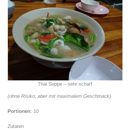
Thai Suppe – sehr scharf
(ohne Risiko, aber mit maximalem Geschmack)
Portionen:
10
Zutaten