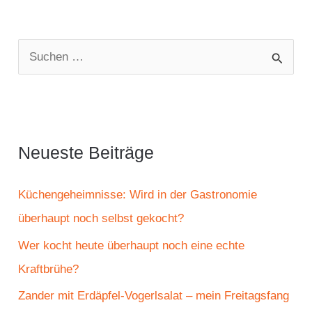
S
u
c
h
e
Neueste Beiträge
n
n
Küchengeheimnisse: Wird in der Gastronomie
a
überhaupt noch selbst gekocht?
c
Wer kocht heute überhaupt noch eine echte
h
Kraftbrühe?
:
Zander mit Erdäpfel-Vogerlsalat – mein Freitagsfang