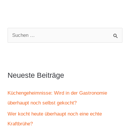
S
u
c
h
e
Neueste Beiträge
n
n
Küchengeheimnisse: Wird in der Gastronomie
a
überhaupt noch selbst gekocht?
c
Wer kocht heute überhaupt noch eine echte
h
Kraftbrühe?