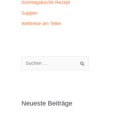
Sonntagsküche Rezept
Suppen
Weltreise am Teller
S
u
c
h
e
Neueste Beiträge
n