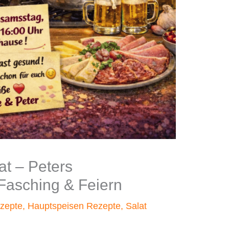
at – Peters
 Fasching & Feiern
zepte
,
Hauptspeisen Rezepte
,
Salat