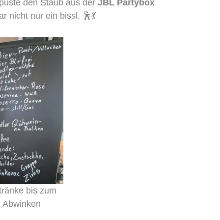
 puste den Staub aus der
JBL Partybox
 nicht nur ein bissl. 🕺💃
ränke bis zum
Abwinken