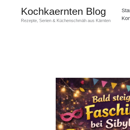
Zum
Kochkaernten Blog
Sta
Inhalt
Kon
springen
Rezepte, Serien & Küchenschmäh aus Kärnten