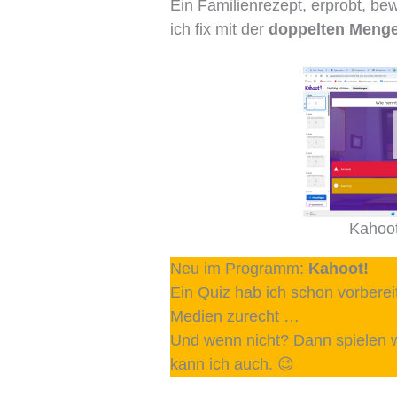
Ein Familienrezept, erprobt, be
ich fix mit der
doppelten Meng
Kahoot
Neu im Programm:
Kahoot!
Ein Quiz hab ich schon vorberei
Medien zurecht …
Und wenn nicht? Dann spielen w
kann ich auch. 😉