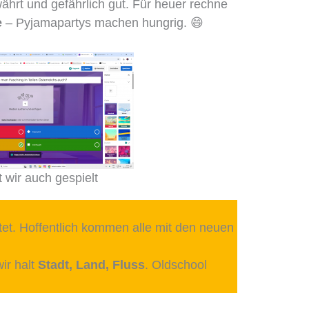
währt und gefährlich gut. Für heuer rechne
e
– Pyjamapartys machen hungrig. 😄
 wir auch gespielt
tet. Hoffentlich kommen alle mit den neuen
ir halt
Stadt, Land, Fluss
. Oldschool