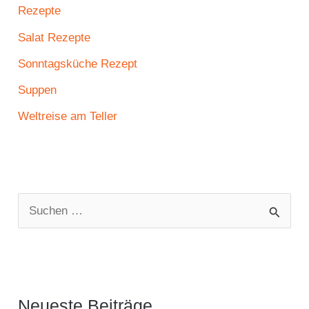
Rezepte
Salat Rezepte
Sonntagsküche Rezept
Suppen
Weltreise am Teller
S
u
c
h
e
Neueste Beiträge