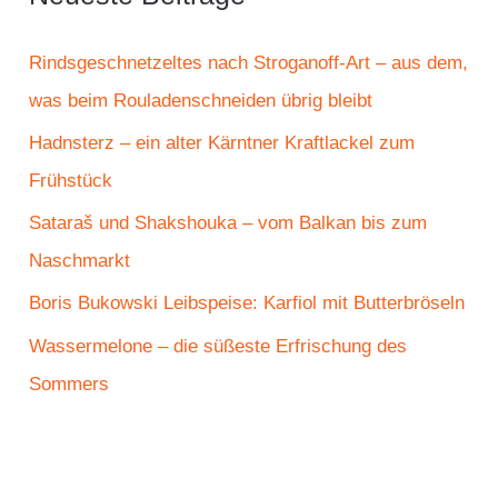
n
n
Rindsgeschnetzeltes nach Stroganoff-Art – aus dem,
a
was beim Rouladenschneiden übrig bleibt
c
Hadnsterz – ein alter Kärntner Kraftlackel zum
h
Frühstück
:
Sataraš und Shakshouka – vom Balkan bis zum
Naschmarkt
Boris Bukowski Leibspeise: Karfiol mit Butterbröseln
Wassermelone – die süßeste Erfrischung des
Sommers