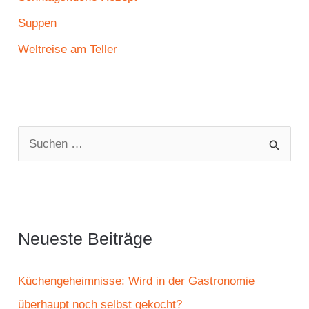
Suppen
Weltreise am Teller
S
u
c
h
e
Neueste Beiträge
n
n
Küchengeheimnisse: Wird in der Gastronomie
a
überhaupt noch selbst gekocht?