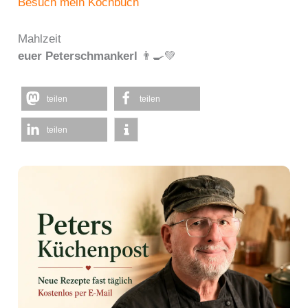
Besuch mein Kochbuch
Mahlzeit
euer Peterschmankerl
👨‍🍳💚
teilen
teilen
teilen