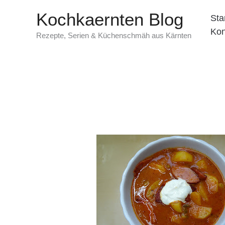
Zum
Kochkaernten Blog
Sta
Inhalt
Kon
springen
Rezepte, Serien & Küchenschmäh aus Kärnten