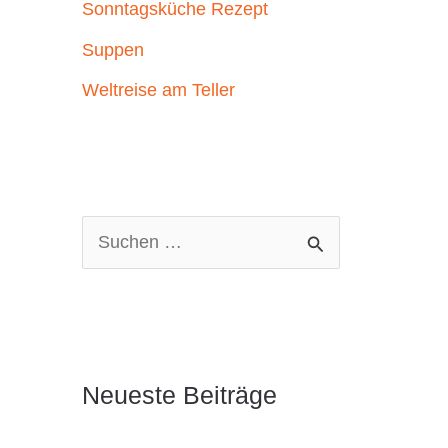
Sonntagsküche Rezept
Suppen
Weltreise am Teller
S
u
c
h
e
Neueste Beiträge
n