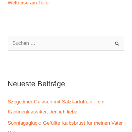
Weltreise am Teller
S
u
c
h
e
Neueste Beiträge
n
n
Szegediner Gulasch mit Salzkartoffeln – ein
a
Kantinenklassiker, den ich liebe
c
Sonntagsglück: Gefüllte Kalbsbrust für meinen Vater
h