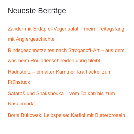
e
Neueste Beiträge
n
n
Zander mit Erdäpfel-Vogerlsalat – mein Freitagsfang
a
mit Anglergeschichte
c
Rindsgeschnetzeltes nach Stroganoff-Art – aus dem,
h
was beim Rouladenschneiden übrig bleibt
:
Hadnsterz – ein alter Kärntner Kraftlackel zum
Frühstück
Sataraš und Shakshouka – vom Balkan bis zum
Naschmarkt
Boris Bukowski Leibspeise: Karfiol mit Butterbröseln