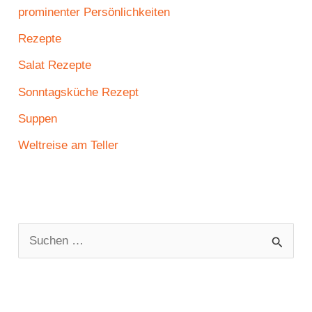
prominenter Persönlichkeiten
Rezepte
Salat Rezepte
Sonntagsküche Rezept
Suppen
Weltreise am Teller
S
u
c
h