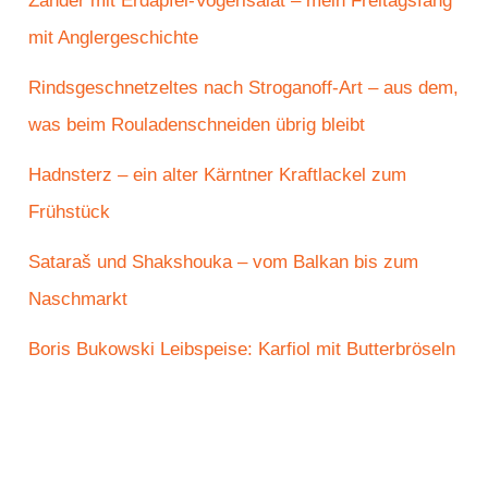
Zander mit Erdäpfel-Vogerlsalat – mein Freitagsfang
mit Anglergeschichte
Rindsgeschnetzeltes nach Stroganoff-Art – aus dem,
was beim Rouladenschneiden übrig bleibt
Hadnsterz – ein alter Kärntner Kraftlackel zum
Frühstück
Sataraš und Shakshouka – vom Balkan bis zum
Naschmarkt
Boris Bukowski Leibspeise: Karfiol mit Butterbröseln