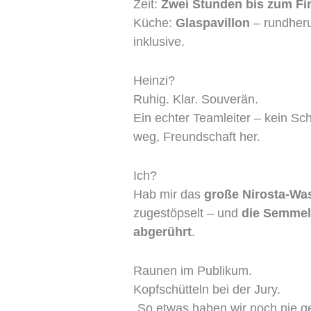
Zeit:
Zwei Stunden bis zum Fi
Küche:
Glaspavillon
– rundheru
inklusive.
Heinzi?
Ruhig. Klar. Souverän.
Ein echter Teamleiter – kein Sch
weg, Freundschaft her.
Ich?
Hab mir das
große Nirosta-W
zugestöpselt – und
die Semmel
abgerührt
.
Raunen im Publikum.
Kopfschütteln bei der Jury.
„So etwas haben wir noch nie g