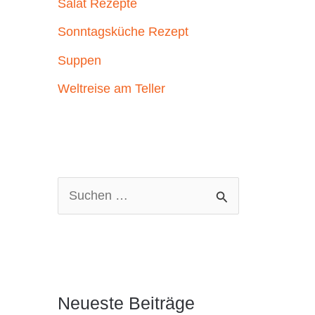
Salat Rezepte
Sonntagsküche Rezept
Suppen
Weltreise am Teller
S
u
c
h
e
Neueste Beiträge