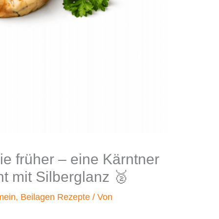
ie früher – eine Kärntner
t mit Silberglanz 🥈
mein
,
Beilagen Rezepte
/ Von