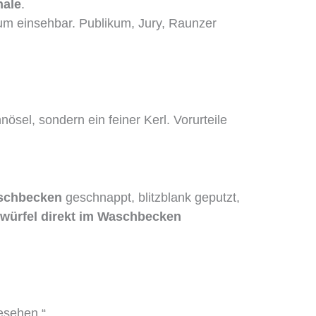
nale
.
m einsehbar. Publikum, Jury, Raunzer
nösel, sondern ein feiner Kerl. Vorurteile
aschbecken
geschnappt, blitzblank geputzt,
würfel direkt im Waschbecken
esehen.“