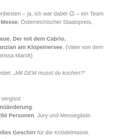
nbesten – ja, ich war dabei 😉 – ein Team
 Messe
, Österreichischer Staatspreis,
eue. Der mit dem Cabrio.
Kanzian am Klopeinersee
. (Vater von dem
rissa Marolt)
eidet:
„Mit DEM musst du kochen?“
vergisst
nüänderung
.
 250 Personen
. Jury und Messegäste.
oßes Geschirr
für die Knödelmasse.