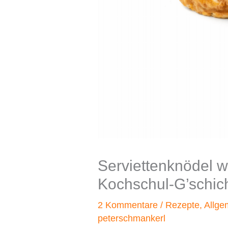
Serviettenknödel w
Kochschul-G’schich
2 Kommentare
/
Rezepte
,
Allge
peterschmankerl