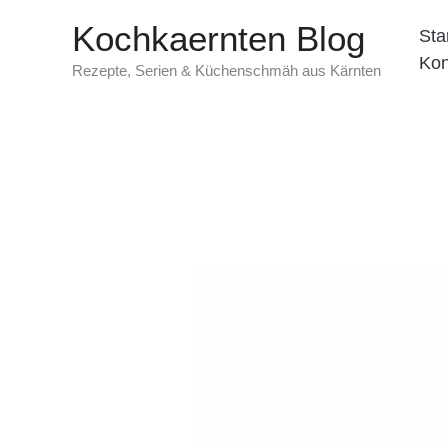
Zum
Kochkaernten Blog
Sta
Inhalt
Kon
springen
Rezepte, Serien & Küchenschmäh aus Kärnten