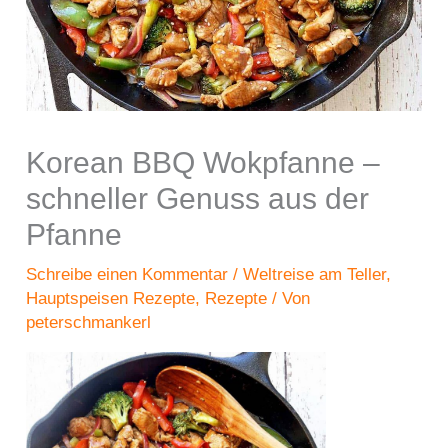
Korean BBQ Wokpfanne –
schneller Genuss aus der
Pfanne
Schreibe einen Kommentar
/
Weltreise am Teller
,
Hauptspeisen Rezepte
,
Rezepte
/ Von
peterschmankerl