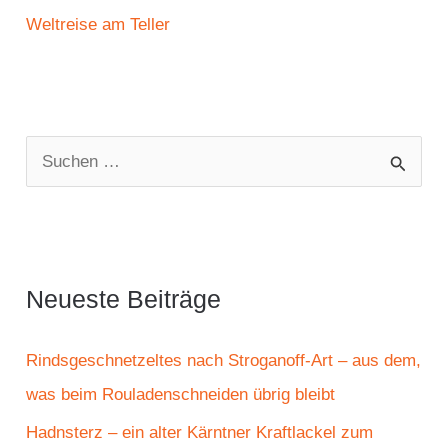
Weltreise am Teller
S
u
c
h
e
Neueste Beiträge
n
n
Rindsgeschnetzeltes nach Stroganoff-Art – aus dem,
a
was beim Rouladenschneiden übrig bleibt
c
Hadnsterz – ein alter Kärntner Kraftlackel zum