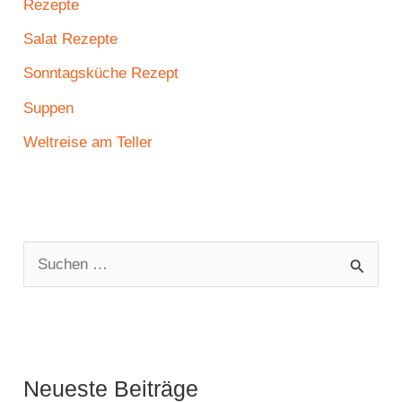
Rezepte
Salat Rezepte
Sonntagsküche Rezept
Suppen
Weltreise am Teller
S
u
c
h
e
Neueste Beiträge