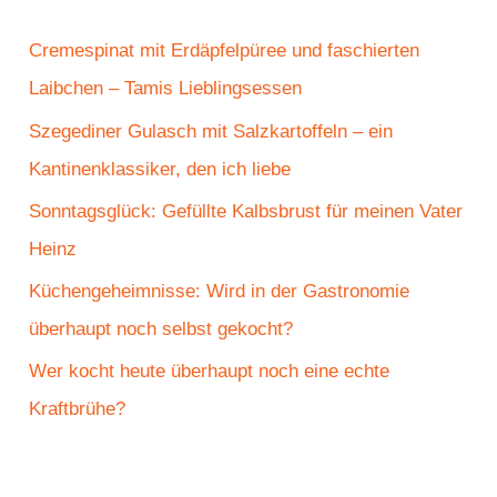
n
n
Cremespinat mit Erdäpfelpüree und faschierten
a
Laibchen – Tamis Lieblingsessen
c
Szegediner Gulasch mit Salzkartoffeln – ein
h
Kantinenklassiker, den ich liebe
:
Sonntagsglück: Gefüllte Kalbsbrust für meinen Vater
Heinz
Küchengeheimnisse: Wird in der Gastronomie
überhaupt noch selbst gekocht?
Wer kocht heute überhaupt noch eine echte
Kraftbrühe?