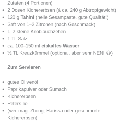
Zutaten (4 Portionen)
2 Dosen Kichererbsen (à ca. 240 g Abtropfgewicht)
120 g
Tahini
(helle Sesampaste, gute Qualität!)
Saft von 1–2 Zitronen (nach Geschmack)
1–2 kleine Knoblauchzehen
1 TL Salz
ca. 100–150 ml
eiskaltes Wasser
½ TL Kreuzkümmel (optional, aber sehr NENI 😉)
Zum Servieren
gutes Olivenöl
Paprikapulver oder Sumach
Kichererbsen
Petersilie
(wer mag: Zhoug, Harissa oder geschmorte
Kichererbsen)