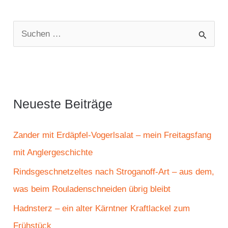
S
u
c
h
e
Neueste Beiträge
n
n
Zander mit Erdäpfel-Vogerlsalat – mein Freitagsfang
a
mit Anglergeschichte
c
Rindsgeschnetzeltes nach Stroganoff-Art – aus dem,
h
was beim Rouladenschneiden übrig bleibt
:
Hadnsterz – ein alter Kärntner Kraftlackel zum
Frühstück